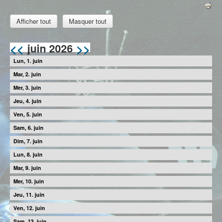
Afficher tout
Masquer tout
<<
>>
juin 2026
1
2
3
4
5
6
7
8
9
10
11
12
13