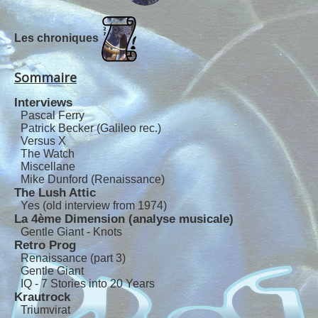
Les chroniques
Sommaire
Interviews
Pascal Ferry
Patrick Becker (Galileo rec.)
Versus X
The Watch
Miscellane
Mike Dunford (Renaissance)
The Lush Attic
Yes (old interview from 1974)
La 4ème Dimension (analyse musicale)
Gentle Giant - Knots
Retro Prog
Renaissance (part 3)
Gentle Giant
IQ - 7 Stories into 20 Years
Krautrock
Triumvirat