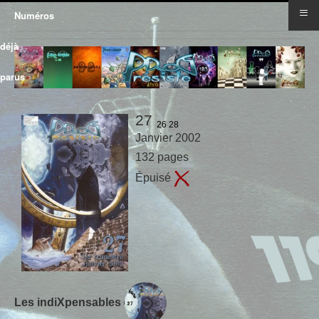
≡
Numéros
déjà
parus
27
26
28
Janvier 2002
132 pages
Épuisé
Les indiXpensables